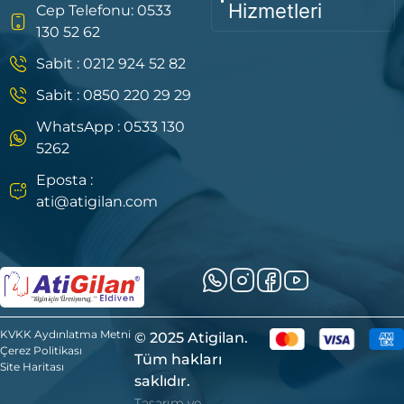
Hizmetleri
Cep Telefonu: 0533
130 52 62
Sabit : 0212 924 52 82
Sabit : 0850 220 29 29
WhatsApp : 0533 130
5262
Eposta :
ati@atigilan.com
KVKK Aydınlatma Metni
© 2025 Atigilan.
Çerez Politikası
Tüm hakları
Site Haritası
saklıdır.
Tasarım ve