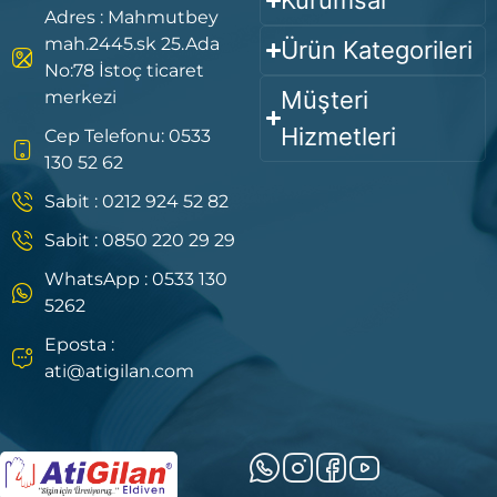
Adres : Mahmutbey
mah.2445.sk 25.Ada
Ürün Kategorileri
No:78 İstoç ticaret
Müşteri
merkezi
Hizmetleri
Cep Telefonu: 0533
130 52 62
Sabit : 0212 924 52 82
Sabit : 0850 220 29 29
WhatsApp : 0533 130
5262
Eposta :
ati@atigilan.com