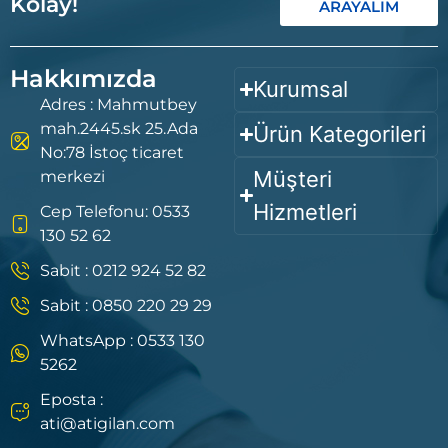
Kolay!
ARAYALIM
Hakkımızda
Kurumsal
Adres : Mahmutbey
mah.2445.sk 25.Ada
Ürün Kategorileri
No:78 İstoç ticaret
Müşteri
merkezi
Hizmetleri
Cep Telefonu: 0533
130 52 62
Sabit : 0212 924 52 82
Sabit : 0850 220 29 29
WhatsApp : 0533 130
5262
Eposta :
ati@atigilan.com